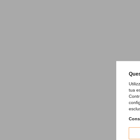
Ques
Utili
tua e
Contr
confi
esclu
Consu