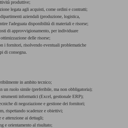
ttività produttive;
one legata agli acquisti, come ordini e contratti;
ipartimenti aziendali (produzione, logistica,
ire l'adeguata disponibilità di materiali e risorse;
 costi di approvvigionamento, per individuare
ottimizzazione delle risorse;
on i fornitori, risolvendo eventuali problematiche
mpi di consegna.
ribilmente in ambito tecnico;
n un ruolo simile (preferibile, ma non obbligatoria);
 strumenti informatici (Excel, gestionale ERP);
cniche di negoziazione e gestione dei fornitori;
am, rispettando scadenze e obiettivi;
 e attenzione ai dettagli;
g e orientamento al risultato;