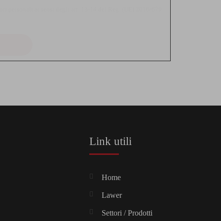
ati personali ai sensi degli art. 13-14 del Reg. (UE) 2016/679
Link utili
Home
Lawer
Settori / Prodotti