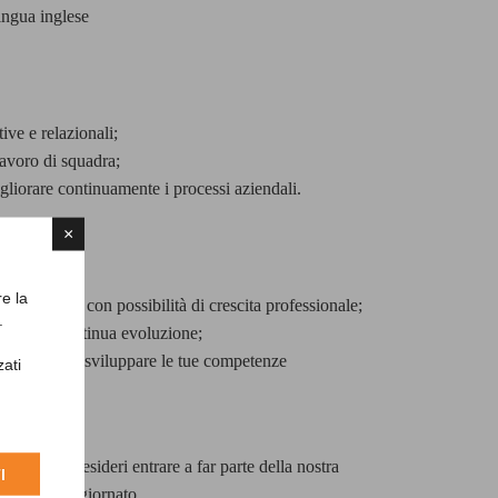
ingua inglese
ve e relazionali;
 lavoro di squadra;
igliorare continuamente i processi aziendali.
×
re la
esperienza, con possibilità di crescita professionale;
.
co e in continua evoluzione;
ortunità di sviluppare le tue competenze
zati
nizzata e desideri entrare a far parte della nostra
I
a con CV aggiornato.