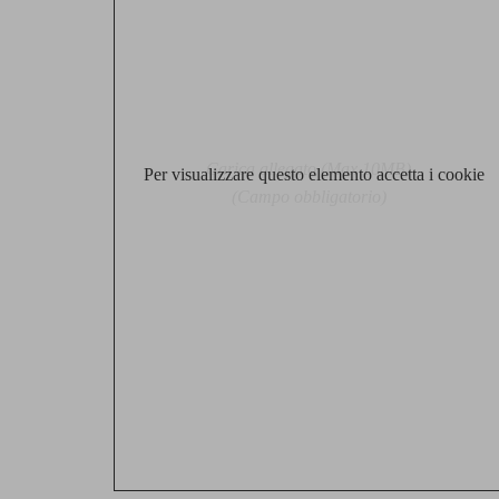
Carica allegato (Max 10MB)
Per visualizzare questo elemento accetta i cookie
(Campo obbligatorio)