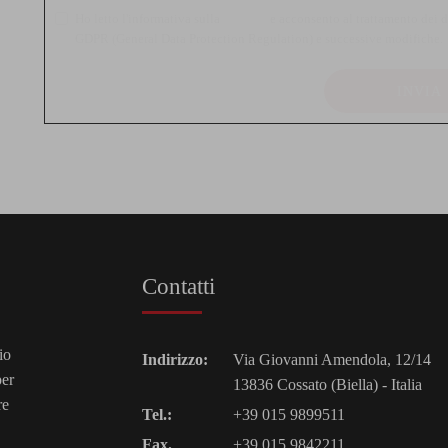
Ho letto l'informativa sulla
privacy
e acconsento al trattamento dei d
GDPR (General Data Protection Regulation) e successive modifiche.
INVIA
Contatti
io
Indirizzo:
Via Giovanni Amendola, 12/14
per
13836 Cossato (Biella) - Italia
re
Tel.:
+39 015 9899511
Fax.
+39 015 9842211