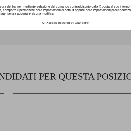
sura del banner mediante selezione del comando contraddistinto dalla X posta al suo interno, 
a, comporta il permanere delle impostazioni di default oppure delle impostazioni precedentem
nate, senza apportare alcuna modifica.
OPXcookie
powered by
OrangePix
NDIDATI PER QUESTA POSIZI