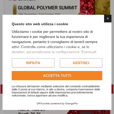
×
Questo sito web utilizza i cookie
Utilizziamo i cookie per permettere al nostro sito di
funzionare e per migliorare la tua esperienza di
navigazione, pertanto ti consigliamo di tenerli sempre
Lawer alla fiera GLOBAL POLYMER SUMMIT
attivi. Controlla come utilizziamo i cookie e, se lo
2026
desideri, personalizzane la configurazione. Eventuali
cookie di profilazione o commerciali verranno utilizzati
esclusivamente previa acquisizione del consenso
RIFIUTA
GESTISCI
dell'utente.
Consulta l'informativa cookie completa.
ACCETTA TUTTI
La chiusura del banner mediante selezione del comando contraddistinto
dalla X posta al suo interno, in alto a destra, comporta il permanere delle
impostazioni di default oppure delle impostazioni precedentemente
selezionate, senza apportare alcuna modifica.
OPXcookie
powered by
OrangePix