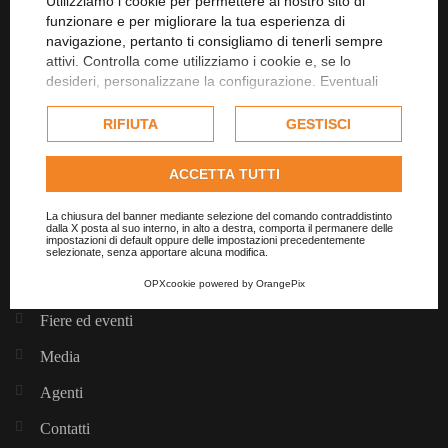
Utilizziamo i cookie per permettere al nostro sito di
Tel.:
+39 015 9899511
funzionare e per migliorare la tua esperienza di
navigazione, pertanto ti consigliamo di tenerli sempre
Fax.
+39 015 9842211
attivi. Controlla come utilizziamo i cookie e, se lo
desideri, personalizzane la configurazione. Eventuali
cookie di profilazione o commerciali verranno utilizzati
esclusivamente previa acquisizione del consenso
RIFIUTA
GESTISCI
dell'utente.
Link utili
Consulta l'informativa cookie completa.
ACCETTA TUTTI
Home
La chiusura del banner mediante selezione del comando contraddistinto
dalla X posta al suo interno, in alto a destra, comporta il permanere delle
impostazioni di default oppure delle impostazioni precedentemente
Lawer
selezionate, senza apportare alcuna modifica.
Settori / Prodotti
OPXcookie
powered by
OrangePix
Fiere ed eventi
Media
Agenti
Contatti